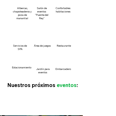
Albercas,
Salón de
Confortables
chapoteaderos y
eventos
habitaciones
poza de
"Puente del
manantial
Rey"
Servicios de
Área de juegos
Restaurante
SPA
Estacionamiento
Jardín para
Embarcadero
eventos
Nuestros próximos
eventos
: