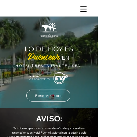
LO DE HOY ES
Puentear
EN:
HOTEL | RESTAURANTE | SPA
NUEVO:
CARGADOR EV
Reservar ahora
AVISO:
Se informa que los únicos canales oficiales para realizar
reservaciones en Hotel Puente Nacional son la página web
www.hotelpuentenacional.com
la línea directa con recepción (+52)