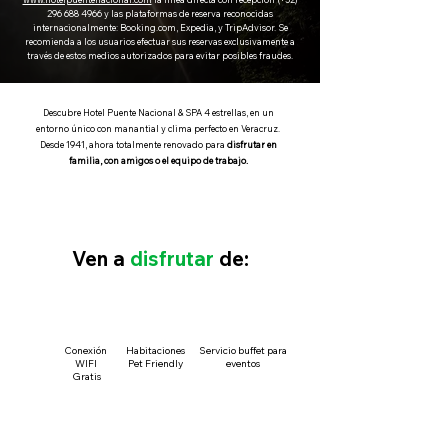
296 688 4966
y las plataformas de reserva reconocidas
internacionalmente: Booking.com, Expedia, y TripAdvisor. Se
recomienda a los usuarios efectuar sus reservas exclusivamente a
través de estos medios autorizados para evitar posibles fraudes.
Descubre Hotel Puente Nacional & SPA 4 estrellas, en un
entorno único con manantial y clima perfecto en Veracruz.
Desde 1941, ahora totalmente renovado para
disfrutar en
familia, con amigos o el equipo de trabajo.
Ven a
disfrutar
de:
Conexión
Habitaciones
Servicio buffet para
WIFI
Pet Friendly
eventos
Gratis