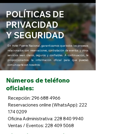
POLÍTICAS DE
PRIVACIDAD
Y SEGURIDAD
En Hotel Puente Nacional, garantizamos que todos los procesos
relacionados con reservaciones, contratación de eventos y otros
servicios sean claros, seguros y confiables. A continuación, te
proporcionamos la información oficial para que puedas
comunicarte con nosotros:
Números de teléfono
oficiales:
Recepción:
296 688 4966
Reservaciones online (WhatsApp):
222
174 0209
Oficina Administrativa:
228 840 9940
Ventas / Eventos:
228 409 5068