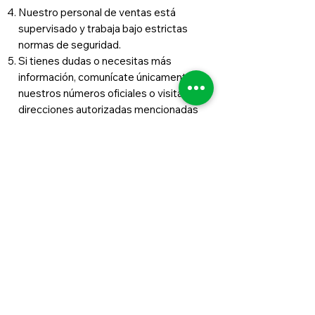
Nuestro personal de ventas está
supervisado y trabaja bajo estrictas
normas de seguridad.
Si tienes dudas o necesitas más
información, comunícate únicamente a
nuestros números oficiales o visita las
direcciones autorizadas mencionadas
anteriormente.
Tu información está protegida y los
canales oficiales son los únicos
autorizados para contactarte. Para
mayor información contáctanos
directamente a nuestra líneas
telefónicas. Estamos aquí para
ayudarte y asegurar una experiencia
segura y placentera.
¡Gracias por confiar