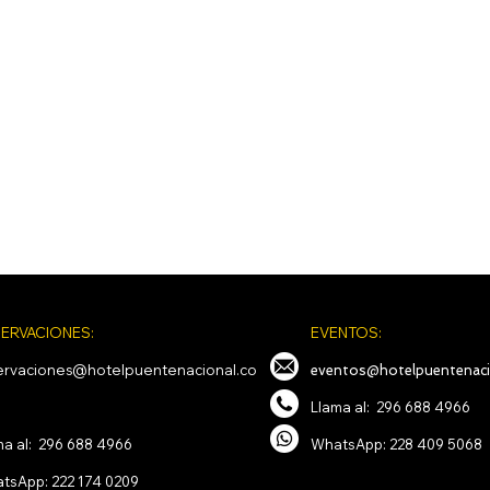
ERVACIONES:
EVENTOS:
ervaciones@hotelpuentenacional.co
eventos@hotelpuentenaci
Llama al: 296 688 4966
ma al: 296 688 4966
WhatsApp: 228 409 5068
tsApp: 222 174 0209