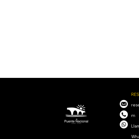
RES
res
m
Lla
Wha